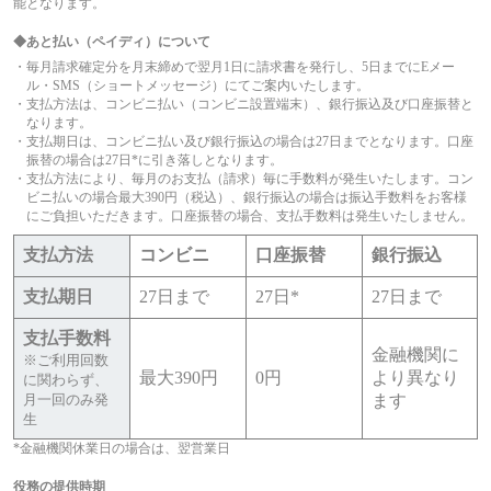
能となります。
◆あと払い（ペイディ）について
毎月請求確定分を月末締めで翌月1日に請求書を発行し、5日までにEメー
ル・SMS（ショートメッセージ）にてご案内いたします。
支払方法は、コンビニ払い（コンビニ設置端末）、銀行振込及び口座振替と
なります。
支払期日は、コンビニ払い及び銀行振込の場合は27日までとなります。口座
振替の場合は27日*に引き落しとなります。
支払方法により、毎月のお支払（請求）毎に手数料が発生いたします。コン
ビニ払いの場合最大390円（税込）、銀行振込の場合は振込手数料をお客様
にご負担いただきます。口座振替の場合、支払手数料は発生いたしません。
支払方法
コンビニ
口座振替
銀行振込
支払期日
27日まで
27日*
27日まで
支払手数料
金融機関に
※ご利用回数
最大390円
0円
より異なり
に関わらず、
月一回のみ発
ます
生
*金融機関休業日の場合は、翌営業日
役務の提供時期