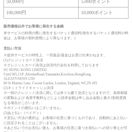
50,000円
5,000ポイント
100,000円
10,000ポイント
販売価格以外でお客様に発生する金銭
本サービスの利用の際に発生するパケット通信料(発生するパケット通信料の料
金は、お客様の契約形態により異なります。)
支払い方法
※提供サービスの特性上、一切返品/返金はお受け出来かねます。
(1)クレジットカード決済
※クレジットカード決済は決済代行会社を利用しております
SU HONG KONG LIMITED
Unit1305,13/F.,8JordanRoad,Yaumateki,Kowloon,HongKong.
ALEATYNEWS LTD
60 St Martins Lane, Covent Garden, London, England, WC2N 4JS
(2)ネットライドキャッシュ決済
※一部のクレジット決済に関しては米ドル建て決済となりますので、為替相場
の変動および 為替手数料などにより請求金額は申し込み金額と最大1割程度異
なる場合がございます。
※ポイントの後払いはございません。
(3)あと払い（ペイディ）
※支払い方法の選択は、お客様の任意に基づくものであり、自動的にあと払い
に設定されることはございません。
※あと払いでのお支払い後も、お客様の任意に基づき前払いへの切り替えが可